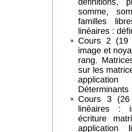
définitions, 
somme, somme
familles lib
linéaires : déf
Cours 2 (19 S
image et noyau
rang. Matrices
sur les matric
application
Déterminants :
Cours 3 (26 
linéaires : i
écriture matri
application 