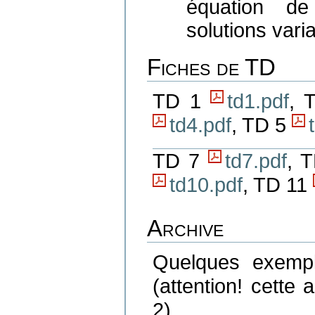
équation de
solutions var
Fiches de TD
TD 1
td1.pdf
, 
td4.pdf
, TD 5
TD 7
td7.pdf
, 
td10.pdf
, TD 11
Archive
Quelques exempl
(attention! cette 
2).