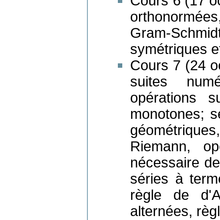
Cours 6 (17 oc
orthonormées
Gram-Schmid
symétriques e
Cours 7 (24 oc
suites numér
opérations s
monotones; sé
géométriques
Riemann, opé
nécessaire d
séries à term
règle de d'A
alternées, règ