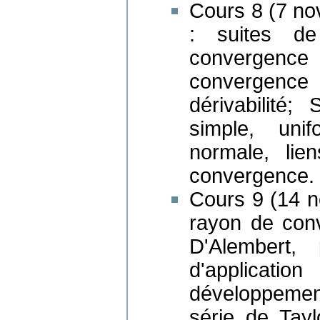
Cours 8 (7 nov
: suites de 
convergence
convergence
dérivabilité
simple, unif
normale, lie
convergence
Cours 9 (14 no
rayon de con
D'Alembert, 
d'applicatio
développemen
série de Tayl