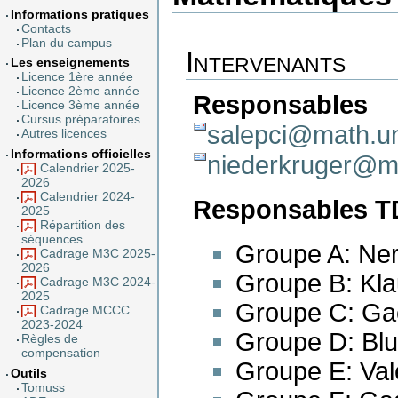
Informations pratiques
Contacts
Plan du campus
Intervenants
Les enseignements
Licence 1ère année
Licence 2ème année
Responsable
Licence 3ème année
Cursus préparatoires
salepci@math.uni
Autres licences
Informations officielles
niederkruger@ma
Calendrier 2025-
2026
Calendrier 2024-
Responsables T
2025
Répartition des
séquences
Groupe A: Ner
Cadrage M3C 2025-
2026
Groupe B: Kla
Cadrage M3C 2024-
2025
Groupe C: Gaë
Cadrage MCCC
2023-2024
Groupe D: Blu
Règles de
compensation
Groupe E: Val
Outils
Tomuss