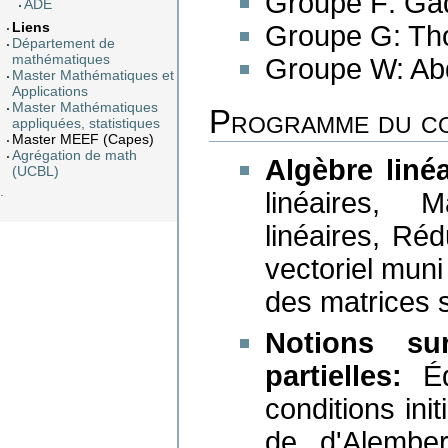
Groupe F: Gad
ADE
Groupe G: Th
Liens
Département de
mathématiques
Groupe W: Abd
Master Mathématiques et
Applications
Master Mathématiques
Programme du c
appliquées, statistiques
Master MEEF (Capes)
Agrégation de math
Algèbre linéa
(UCBL)
.
linéaires, 
linéaires, R
vectoriel muni
des matrices 
Notions su
partielles:
Éq
conditions ini
de d'Alember