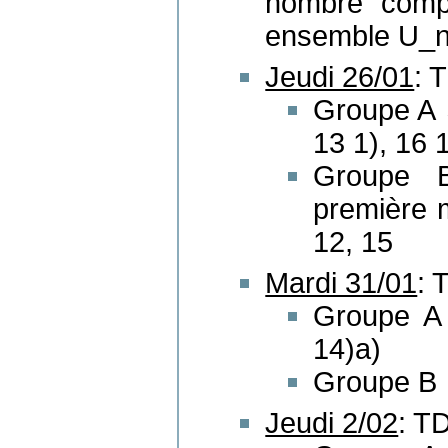
nombre compl
ensemble U_n
Jeudi 26/01
: 
Groupe A →
13 1), 16 
Groupe 
première m
12, 15
Mardi 31/01
: 
Groupe A 
14)a)
Groupe B 
Jeudi 2/02
: T