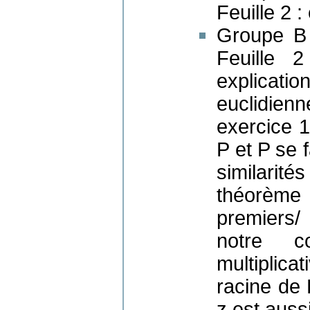
Feuille 2 :
Groupe B 
Feuille 
explicat
euclidien
exercice 1
P et P se 
similarit
théorème
premiers/
notre c
multiplica
racine de 
z est auss