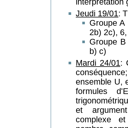
interprétation
Jeudi 19/01
: 
Groupe A →
2b) 2c), 6,
Groupe B →
b) c)
Mardi 24/01
: 
conséquence
ensemble U, ex
formules d'
trigonométri
et argument 
complexe et 