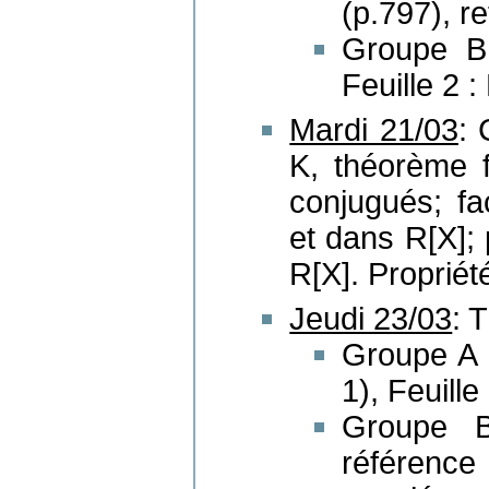
(p.797), r
Groupe B
Feuille 2 :
Mardi 21/03
:
K, théorème 
conjugués; fa
et dans R[X]; 
R[X]. Propriété
Jeudi 23/03
: 
Groupe A 
1), Feuille
Groupe B
référence