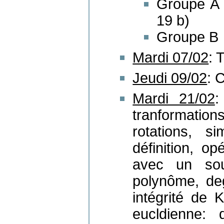
Groupe A 
19 b)
Groupe B →
Mardi 07/02
: 
Jeudi 09/02
: 
Mardi 21/02
:
tranformation
rotations, s
définition, op
avec un sou
polynôme, de
intégrité de K
eucldienne: d