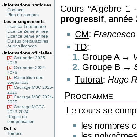
Informations pratiques
Cours “Algèbre 1 
Contacts
Plan du campus
progressif
, année
Les enseignements
Licence 1ère année
CM
:
Francesco 
Licence 2ème année
Licence 3ème année
Cursus préparatoires
TD
:
Autres licences
Informations officielles
Groupe A →
V
Calendrier 2025-
2026
Groupe B →
Calendrier 2024-
2025
Tutorat
:
Hugo R
Répartition des
séquences
Cadrage M3C 2025-
2026
Programme
Cadrage M3C 2024-
2025
Cadrage MCCC
Le cours se compo
2023-2024
Règles de
compensation
les nombres 
Outils
les polynômes
Tomuss