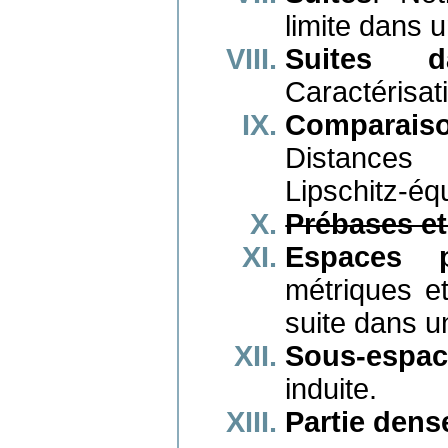
limite dans 
Suites 
Caractérisat
Comparaiso
Distances 
Lipschitz-éq
Prébases e
Espaces p
métriques et
suite dans u
Sous-espac
induite.
Partie dens