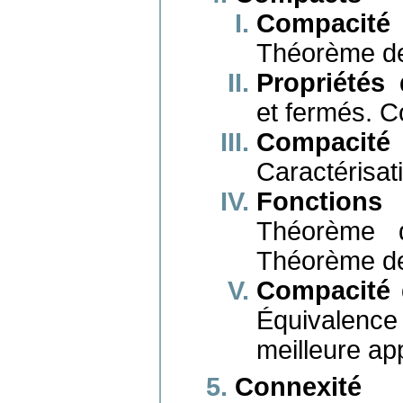
Compacit
Théorème de
Propriétés
et fermés. C
Compacit
Caractérisat
Fonction
Théorème d
Théorème de
Compacité d
Équivalen
meilleure ap
Connexité