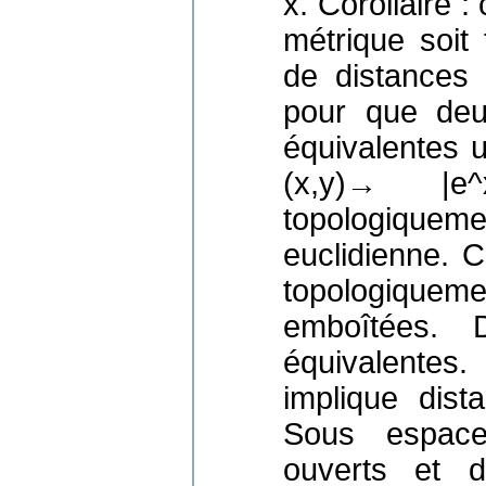
x. Corollaire :
métrique soit 
de distances 
pour que deu
équivalentes u
(x,y)→ |e^
topologique
euclidienne. 
topologiqueme
emboîtées. D
équivalentes
implique dist
Sous espaces
ouverts et 