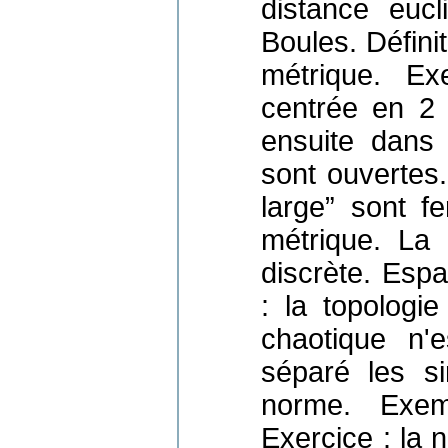
distance eucl
Boules. Défini
métrique. Ex
centrée en 2 
ensuite dans 
sont ouvertes.
large” sont f
métrique. La 
discrète. Esp
: la topologi
chaotique n'
séparé les si
norme. Exem
Exercice : la 