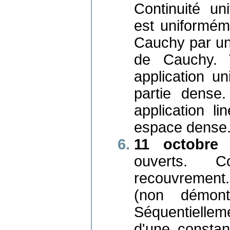
Continuité un
est uniformém
Cauchy par un
de Cauchy. 
application u
partie dense
application l
espace dense
11 octobre 
ouverts. 
recouvrement
(non démont
Séquentielle
d'une consta