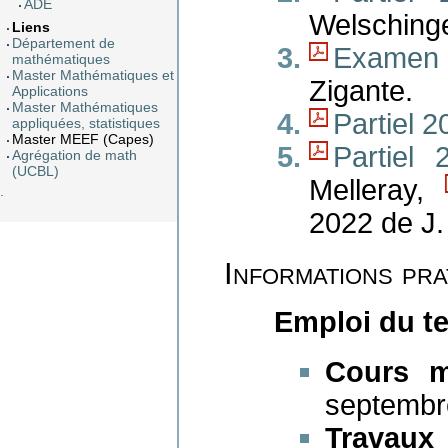
ADE
Welschinge
Liens
Département de
Examen
mathématiques
Master Mathématiques et
Zigante.
Applications
Master Mathématiques
Partiel 
appliquées, statistiques
Master MEEF (Capes)
Partiel 
Agrégation de math
(UCBL)
Melleray,
.
2022 de J.
Informations pra
Emploi du t
Cours m
septembr
Travaux 