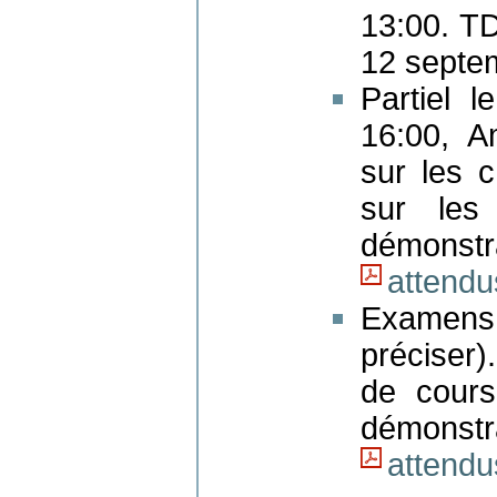
13:00. TD
12 septe
Partiel 
16:00, A
sur les 
sur les
démon
attendu
Examens
préciser)
de cours
démon
attend