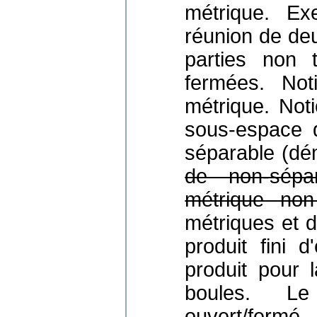
métrique. Ex
réunion de deu
parties non t
fermées. Not
métrique. Not
sous-espace 
séparable (dé
de non-sépa
métrique non
métriques et 
produit fini 
produit pour 
boules. Le
ouvert/fermé.