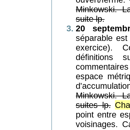
Minkowski. L
suite lp.
20 septembr
séparable est
exercice). 
définitions
commentaires
espace métriq
d'accumulatio
Minkowski. L
suites lp.
Cha
point entre es
voisinages. C