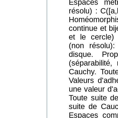
Espaces métr
résolu) : C([a
Homéomorph
continue et bij
et le cercle)
(non résolu)
disque. Prop
(séparabilité, 
Cauchy. Tout
Valeurs d'adh
une valeur d'
Toute suite d
suite de Cauch
Espaces compl