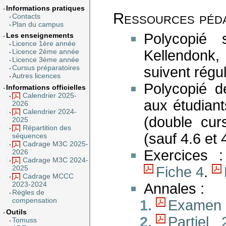
Informations pratiques
Ressources péd
Contacts
Plan du campus
Polycopié 
Les enseignements
Licence 1ère année
Kellendonk
Licence 2ème année
Licence 3ème année
suivent régu
Cursus préparatoires
Autres licences
Polycopié d
Informations officielles
Calendrier 2025-
aux étudiant
2026
Calendrier 2024-
(double cur
2025
Répartition des
(sauf 4.6 et 4
séquences
Cadrage M3C 2025-
Exercices 
2026
Cadrage M3C 2024-
Fiche 4
.
2025
Cadrage MCCC
Annales :
2023-2024
Règles de
Examen 
compensation
Outils
Partiel 
Tomuss