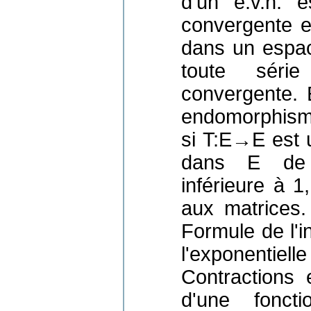
d'un e.v.n. 
convergente e
dans un espac
toute séri
convergente. 
endomorphism
si T:E→E est u
dans E de 
inférieure à 1,
aux matrices
Formule de l'i
l'exponentie
Contractions 
d'une foncti