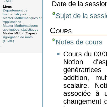
ADE
Date de la session
Liens
Département de
Sujet de la sess
mathématiques
Master Mathématiques et
Applications
Master Mathématiques
Cours
appliquées, statistiques
Master MEEF (Capes)
Agrégation de math
Notes de cours
(UCBL)
.
Cours du 03/0
Notion d'es
génératrices
addition, mul
scalaire. No
associée à u
changement d