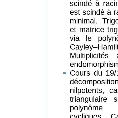
scindé à raci
est scindé à 
minimal. Trig
et matrice tri
via le polyn
Cayley–Hamil
Multiplicité
endomorphis
Cours du 19/
décomposit
nilpotents, c
triangulaire
polynôme ca
cycliques. C