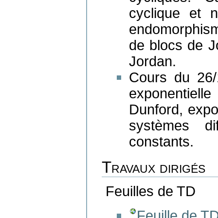
cyclique et 
endomorphism
de blocs de Jo
Jordan.
Cours du 26/
exponentiel
Dunford, expon
systèmes dif
constants.
Travaux dirigés
Feuilles de TD
Feuille de T