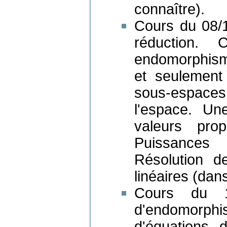
connaître).
Cours du 08/1
réduction. 
endomorphism
et seulemen
sous-espaces 
l'espace. Un
valeurs prop
Puissances 
Résolution d
linéaires (dan
Cours du 15
d'endomorph
d'équations di