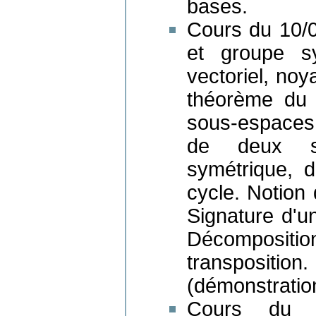
bases.
Cours du 10/0
et groupe s
vectoriel, noy
théorème du
sous-espaces
de deux so
symétrique, dé
cycle. Notion
Signature d'un
Décompositio
transpositio
(démonstration
Cours du 17